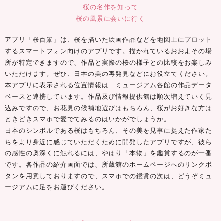
桜の名作を知って
桜の風景に会いに行く
アプリ「桜百景」は、桜を描いた絵画作品などを地図上にプロット
するスマートフォン向けのアプリです。描かれているおおよその場
所が特定できますので、作品と実際の桜の様子との比較をお楽しみ
いただけます。ぜひ、日本の美の再発見などにお役立てください。
本アプリに表示される位置情報は、ミュージアム各館の作品データ
ベースと連携しています。作品及び情報提供館は順次増えていく見
込みですので、お花見の候補地選びはもちろん、桜がお好きな方は
ときどきスマホで愛でてみるのはいかがでしょうか。
日本のシンボルである桜はもちろん、その美を見事に捉えた作家た
ちをより身近に感じていただくために開発したアプリですが、彼ら
の感性の奥深くに触れるには、やはり「本物」を鑑賞するのが一番
です。各作品の紹介画面では、所蔵館のホームページへのリンクボ
タンを用意しておりますので、スマホでの鑑賞の次は、どうぞミュ
ージアムに足をお運びください。