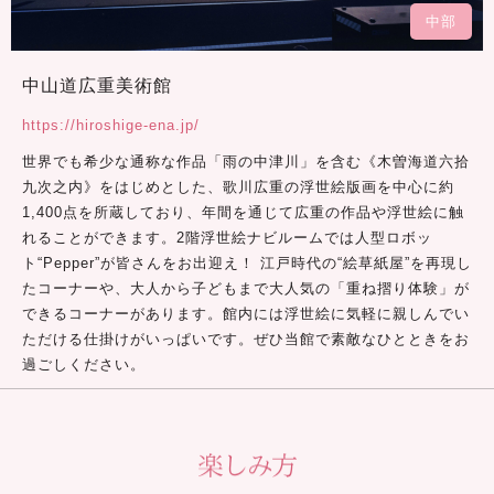
中部
中山道広重美術館
https://hiroshige-ena.jp/
世界でも希少な通称な作品「雨の中津川」を含む《木曽海道六拾
九次之内》をはじめとした、歌川広重の浮世絵版画を中心に約
1,400点を所蔵しており、年間を通じて広重の作品や浮世絵に触
れることができます。2階浮世絵ナビルームでは人型ロボッ
ト“Pepper”が皆さんをお出迎え！ 江戸時代の“絵草紙屋”を再現し
たコーナーや、大人から子どもまで大人気の「重ね摺り体験」が
できるコーナーがあります。館内には浮世絵に気軽に親しんでい
ただける仕掛けがいっぱいです。ぜひ当館で素敵なひとときをお
過ごしください。